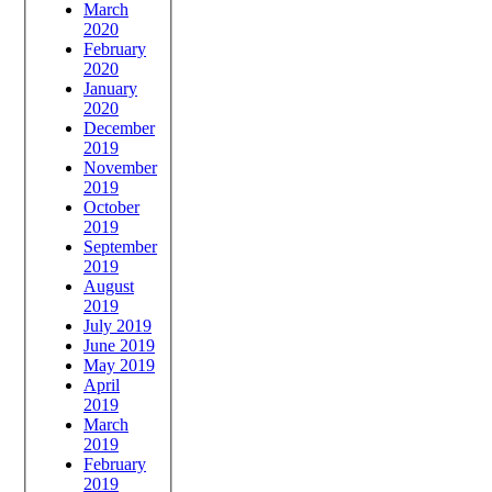
March
2020
February
2020
January
2020
December
2019
November
2019
October
2019
September
2019
August
2019
July 2019
June 2019
May 2019
April
2019
March
2019
February
2019