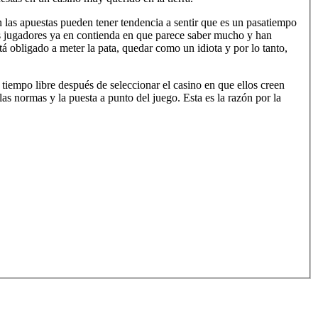
las apuestas pueden tener tendencia a sentir que es un pasatiempo
s jugadores ya en contienda en que parece saber mucho y han
á obligado a meter la pata, quedar como un idiota y por lo tanto,
iempo libre después de seleccionar el casino en que ellos creen
as normas y la puesta a punto del juego. Esta es la razón por la