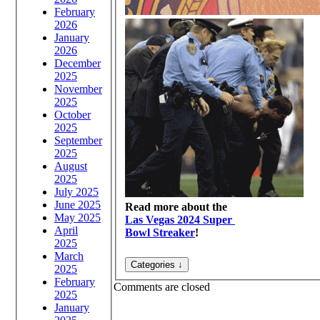
February
2026
January
2026
December
2025
November
2025
October
2025
September
2025
August
2025
July 2025
June 2025
Read more about the
May 2025
Las Vegas 2024 Super
April
Bowl Streaker
!
2025
March
2025
February
Comments are closed
2025
January