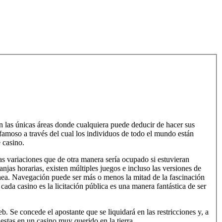
n las únicas áreas donde cualquiera puede deducir de hacer sus
amoso a través del cual los individuos de todo el mundo están
 casino.
as variaciones que de otra manera sería ocupado si estuvieran
anjas horarias, existen múltiples juegos e incluso las versiones de
ínea. Navegación puede ser más o menos la mitad de la fascinación
cada casino es la licitación pública es una manera fantástica de ser
. Se concede el apostante que se liquidará en las restricciones y, a
stas en un casino muy querido en la tierra.