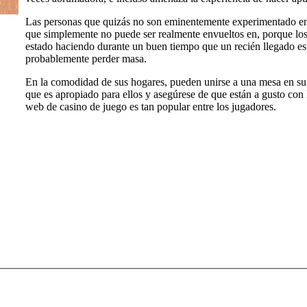
Las personas que quizás no son eminentemente experimentado en 
que simplemente no puede ser realmente envueltos en, porque lo
estado haciendo durante un buen tiempo que un recién llegado est
probablemente perder masa.
En la comodidad de sus hogares, pueden unirse a una mesa en su t
que es apropiado para ellos y asegúrese de que están a gusto con l
web de casino de juego es tan popular entre los jugadores.